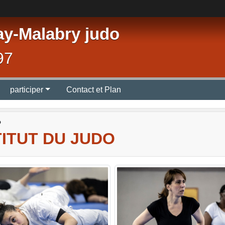
ay-Malabry judo
97
participer
Contact et Plan
o
TITUT DU JUDO