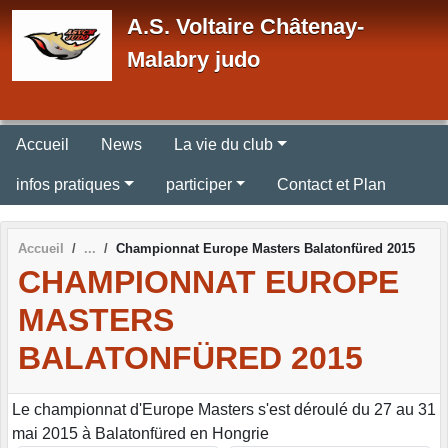
Panneau de gestion des cookies
A.S. Voltaire Châtenay-
Malabry judo
Accueil
News
La vie du club
infos pratiques
participer
Contact et Plan
Accueil
Championnat Europe Masters Balatonfüred 2015
CHAMPIONNAT EUROPE
MASTERS
BALATONFÜRED 2015
Le championnat d'Europe Masters s'est déroulé du 27 au 31
mai 2015 à Balatonfüred en Hongrie